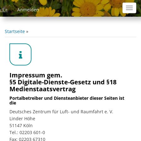
Direkt
Toggl
Anmelden
zum
navig
Inhalt
Startseite
Pfadnavigation
Impressum gem.
§5 Digitale-Dienste-Gesetz und §18
Medienstaatsvertrag
Portalbetreiber und Diensteanbieter dieser Seiten ist
die
Deutsches Zentrum für Luft- und Raumfahrt e. V.
Linder Höhe
51147 Köln
Tel.: 02203 601-0
Fax: 02203 67310