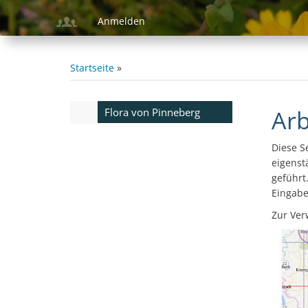
Direkt
Anmelden
zum
Inhalt
Startseite
Pfadnavigation
Arb
Flora von Pinneberg
Flora
von
Diese S
Pinneberg
eigenst
geführt.
Eingabe
Zur Ver