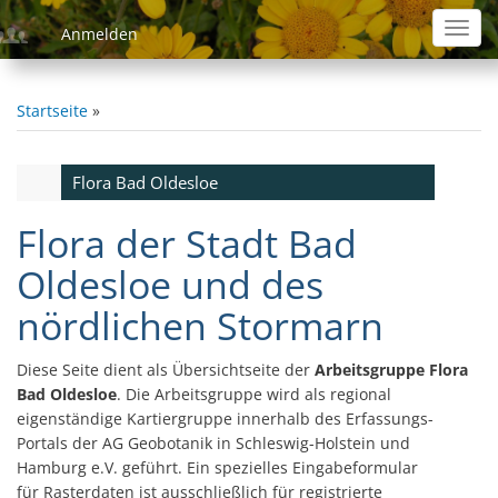
Direkt
Toggl
Anmelden
zum
navig
Inhalt
Startseite
Pfadnavigation
Flora Bad Oldesloe
Bad
Oldesloe
Flora der Stadt Bad
Oldesloe und des
nördlichen Stormarn
Diese Seite dient als Übersichtseite der
Arbeitsgruppe Flora
Bad Oldesloe
. Die Arbeitsgruppe wird als regional
eigenständige Kartiergruppe innerhalb des Erfassungs-
Portals der AG Geobotanik in Schleswig-Holstein und
Hamburg e.V. geführt. Ein spezielles Eingabeformular
für Rasterdaten ist ausschließlich für registrierte